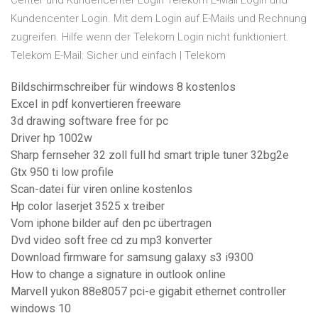
Center und Kundencenter Login Telekom E-Mail Login und
Kundencenter Login. Mit dem Login auf E-Mails und Rechnung
zugreifen. Hilfe wenn der Telekom Login nicht funktioniert.
Telekom E-Mail: Sicher und einfach | Telekom
Bildschirmschreiber für windows 8 kostenlos
Excel in pdf konvertieren freeware
3d drawing software free for pc
Driver hp 1002w
Sharp fernseher 32 zoll full hd smart triple tuner 32bg2e
Gtx 950 ti low profile
Scan-datei für viren online kostenlos
Hp color laserjet 3525 x treiber
Vom iphone bilder auf den pc übertragen
Dvd video soft free cd zu mp3 konverter
Download firmware for samsung galaxy s3 i9300
How to change a signature in outlook online
Marvell yukon 88e8057 pci-e gigabit ethernet controller
windows 10